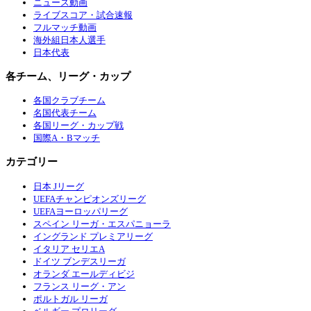
ニュース動画
ライブスコア・試合速報
フルマッチ動画
海外組日本人選手
日本代表
各チーム、リーグ・カップ
各国クラブチーム
名国代表チーム
各国リーグ・カップ戦
国際A・Bマッチ
カテゴリー
日本 Jリーグ
UEFAチャンピオンズリーグ
UEFAヨーロッパリーグ
スペイン リーガ・エスパニョーラ
イングランド プレミアリーグ
イタリア セリエA
ドイツ ブンデスリーガ
オランダ エールディビジ
フランス リーグ・アン
ポルトガル リーガ