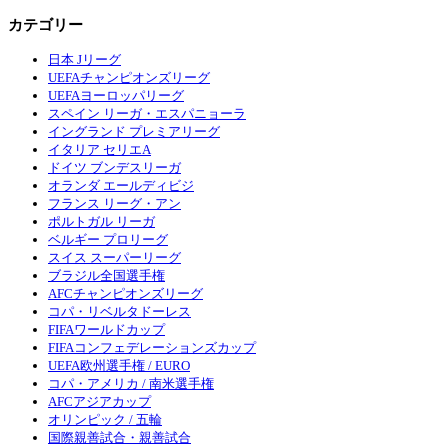
カテゴリー
日本 Jリーグ
UEFAチャンピオンズリーグ
UEFAヨーロッパリーグ
スペイン リーガ・エスパニョーラ
イングランド プレミアリーグ
イタリア セリエA
ドイツ ブンデスリーガ
オランダ エールディビジ
フランス リーグ・アン
ポルトガル リーガ
ベルギー プロリーグ
スイス スーパーリーグ
ブラジル全国選手権
AFCチャンピオンズリーグ
コパ・リベルタドーレス
FIFAワールドカップ
FIFAコンフェデレーションズカップ
UEFA欧州選手権 / EURO
コパ・アメリカ / 南米選手権
AFCアジアカップ
オリンピック / 五輪
国際親善試合・親善試合