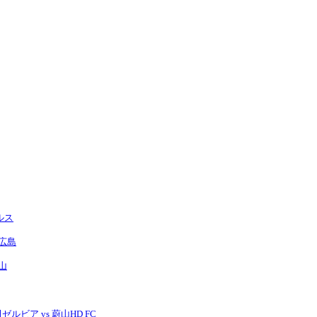
ルス
ェ広島
山
ルビア vs 蔚山HD FC