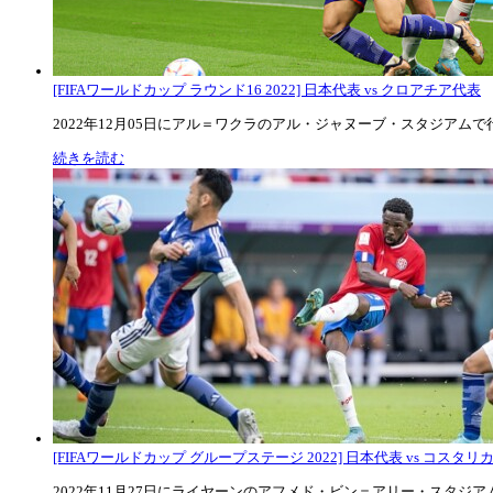
[FIFAワールドカップ ラウンド16 2022] 日本代表 vs クロアチア代表
2022年12月05日にアル＝ワクラのアル・ジャヌーブ・スタジアムで行な
続きを読む
[FIFAワールドカップ グループステージ 2022] 日本代表 vs コスタリカ代
2022年11月27日にライヤーンのアフメド・ビン＝アリー・スタジアムで