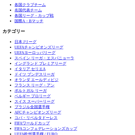
各国クラブチーム
名国代表チーム
各国リーグ・カップ戦
国際A・Bマッチ
カテゴリー
日本 Jリーグ
UEFAチャンピオンズリーグ
UEFAヨーロッパリーグ
スペイン リーガ・エスパニョーラ
イングランド プレミアリーグ
イタリア セリエA
ドイツ ブンデスリーガ
オランダ エールディビジ
フランス リーグ・アン
ポルトガル リーガ
ベルギー プロリーグ
スイス スーパーリーグ
ブラジル全国選手権
AFCチャンピオンズリーグ
コパ・リベルタドーレス
FIFAワールドカップ
FIFAコンフェデレーションズカップ
UEFA欧州選手権 / EURO