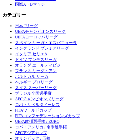
国際A・Bマッチ
カテゴリー
日本 Jリーグ
UEFAチャンピオンズリーグ
UEFAヨーロッパリーグ
スペイン リーガ・エスパニョーラ
イングランド プレミアリーグ
イタリア セリエA
ドイツ ブンデスリーガ
オランダ エールディビジ
フランス リーグ・アン
ポルトガル リーガ
ベルギー プロリーグ
スイス スーパーリーグ
ブラジル全国選手権
AFCチャンピオンズリーグ
コパ・リベルタドーレス
FIFAワールドカップ
FIFAコンフェデレーションズカップ
UEFA欧州選手権 / EURO
コパ・アメリカ / 南米選手権
AFCアジアカップ
オリンピック / 五輪