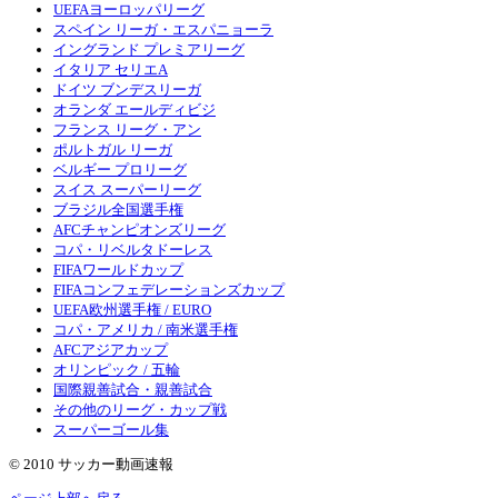
UEFAヨーロッパリーグ
スペイン リーガ・エスパニョーラ
イングランド プレミアリーグ
イタリア セリエA
ドイツ ブンデスリーガ
オランダ エールディビジ
フランス リーグ・アン
ポルトガル リーガ
ベルギー プロリーグ
スイス スーパーリーグ
ブラジル全国選手権
AFCチャンピオンズリーグ
コパ・リベルタドーレス
FIFAワールドカップ
FIFAコンフェデレーションズカップ
UEFA欧州選手権 / EURO
コパ・アメリカ / 南米選手権
AFCアジアカップ
オリンピック / 五輪
国際親善試合・親善試合
その他のリーグ・カップ戦
スーパーゴール集
© 2010 サッカー動画速報