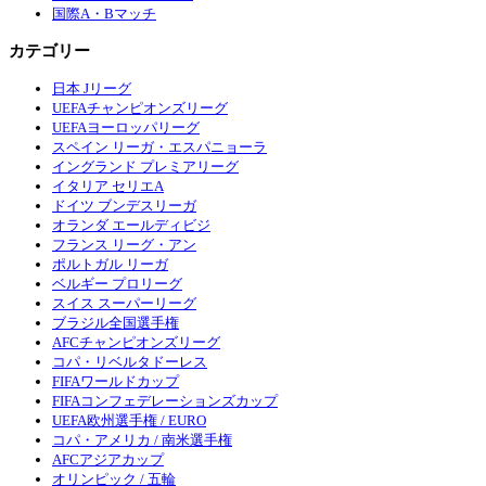
国際A・Bマッチ
カテゴリー
日本 Jリーグ
UEFAチャンピオンズリーグ
UEFAヨーロッパリーグ
スペイン リーガ・エスパニョーラ
イングランド プレミアリーグ
イタリア セリエA
ドイツ ブンデスリーガ
オランダ エールディビジ
フランス リーグ・アン
ポルトガル リーガ
ベルギー プロリーグ
スイス スーパーリーグ
ブラジル全国選手権
AFCチャンピオンズリーグ
コパ・リベルタドーレス
FIFAワールドカップ
FIFAコンフェデレーションズカップ
UEFA欧州選手権 / EURO
コパ・アメリカ / 南米選手権
AFCアジアカップ
オリンピック / 五輪