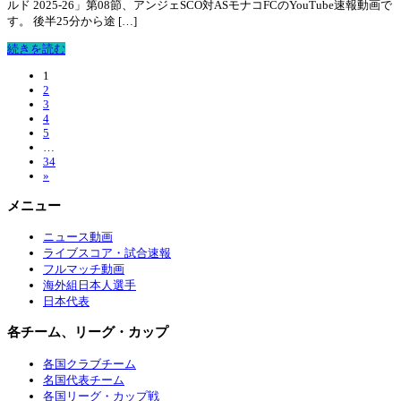
ルド 2025-26」第08節、アンジェSCO対ASモナコFCのYouTube速報動画で
す。 後半25分から途 […]
続きを読む
1
2
3
4
5
…
34
»
メニュー
ニュース動画
ライブスコア・試合速報
フルマッチ動画
海外組日本人選手
日本代表
各チーム、リーグ・カップ
各国クラブチーム
名国代表チーム
各国リーグ・カップ戦