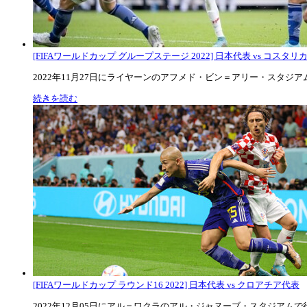
[FIFAワールドカップ グループステージ 2022] 日本代表 vs コスタリカ代
2022年11月27日にライヤーンのアフメド・ビン＝アリー・スタジアムで
続きを読む
[FIFAワールドカップ ラウンド16 2022] 日本代表 vs クロアチア代表
2022年12月05日にアル＝ワクラのアル・ジャヌーブ・スタジアムで行な