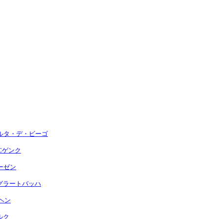
RCセルタ・デ・ビーゴ
RCゲンク
クーゼン
ェングラートバッハ
ンヘン
ブルク