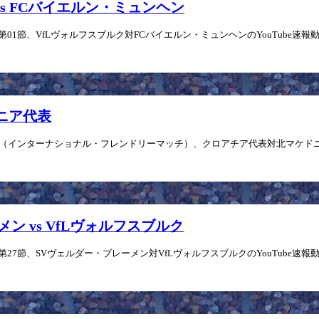
ク vs FCバイエルン・ミュンヘン
」第01節、VfLヴォルフスブルク対FCバイエルン・ミュンヘンのYouTube速報動
ドニア代表
4」（インターナショナル・フレンドリーマッチ）、クロアチア代表対北マケドニア代
ーメン vs VfLヴォルフスブルク
」第27節、SVヴェルダー・ブレーメン対VfLヴォルフスブルクのYouTube速報動