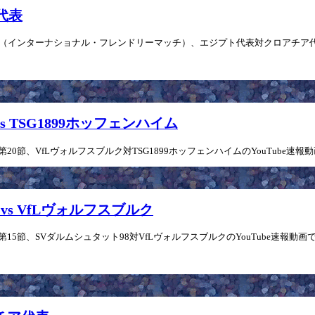
ア代表
4」（インターナショナル・フレンドリーマッチ）、エジプト代表対クロアチア代表のY
vs TSG1899ホッフェンハイム
」第20節、VfLヴォルフスブルク対TSG1899ホッフェンハイムのYouTube速報
 vs VfLヴォルフスブルク
」第15節、SVダルムシュタット98対VfLヴォルフスブルクのYouTube速報動画で