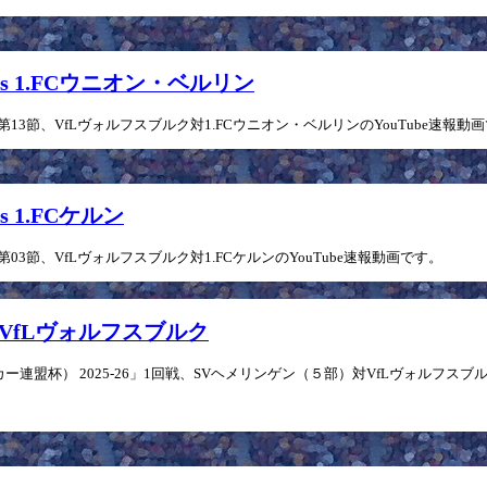
vs 1.FCウニオン・ベルリン
」第13節、VfLヴォルフスブルク対1.FCウニオン・ベルリンのYouTube速報動
s 1.FCケルン
第03節、VfLヴォルフスブルク対1.FCケルンのYouTube速報動画です。
vs VfLヴォルフスブルク
連盟杯） 2025-26」1回戦、SVヘメリンゲン（５部）対VfLヴォルフスブルク（