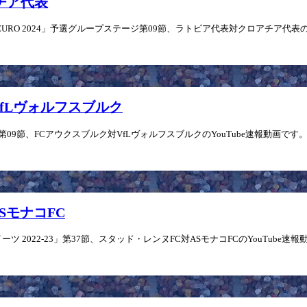
ロアチア代表
EURO 2024」予選グループステージ第09節、ラトビア代表対クロアチア代表のYo
s VfLヴォルフスブルク
」第09節、FCアウクスブルク対VfLヴォルフスブルクのYouTube速報動画です。
ASモナコFC
 2022-23」第37節、スタッド・レンヌFC対ASモナコFCのYouTube速報動