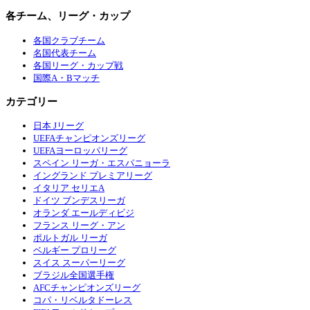
各チーム、リーグ・カップ
各国クラブチーム
名国代表チーム
各国リーグ・カップ戦
国際A・Bマッチ
カテゴリー
日本 Jリーグ
UEFAチャンピオンズリーグ
UEFAヨーロッパリーグ
スペイン リーガ・エスパニョーラ
イングランド プレミアリーグ
イタリア セリエA
ドイツ ブンデスリーガ
オランダ エールディビジ
フランス リーグ・アン
ポルトガル リーガ
ベルギー プロリーグ
スイス スーパーリーグ
ブラジル全国選手権
AFCチャンピオンズリーグ
コパ・リベルタドーレス