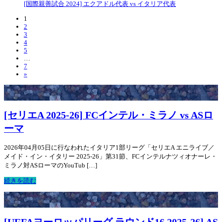
[国際親善試合 2024] エクアドル代表 vs イタリア代表
1
2
3
4
5
…
7
»
[セリエA 2025-26] FCインテル・ミラノ vs ASロ
ーマ
2026年04月05日に行なわれたイタリア1部リーグ「セリエA エニライブ／
メイド・イン・イタリー 2025-26」第31節、FCインテルナツィオナーレ・
ミラノ対ASローマのYouTub […]
続きを読む