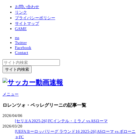
お問い合わせ
リンク
プライバシーポリシー
サイトマップ
GAME
rss
Twitter
Facebook
Contact
メニュー
ロレンツォ・ペッレグリーニ
の記事一覧
2026/04/06
[セリエA 2025-26] FCインテル・ミラノ vs ASローマ
2026/03/20
[UEFAヨーロッパリーグ ラウンド16 2025-26] ASローマ vs ボローニ
ャFC