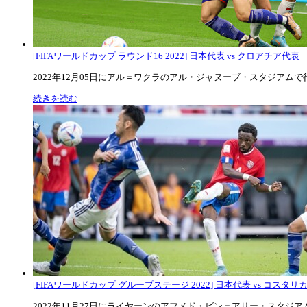
[FIFAワールドカップ ラウンド16 2022] 日本代表 vs クロアチア代表
2022年12月05日にアル＝ワクラのアル・ジャヌーブ・スタジアムで行な
続きを読む
[FIFAワールドカップ グループステージ 2022] 日本代表 vs コスタリカ代
2022年11月27日にライヤーンのアフメド・ビン＝アリー・スタジアムで