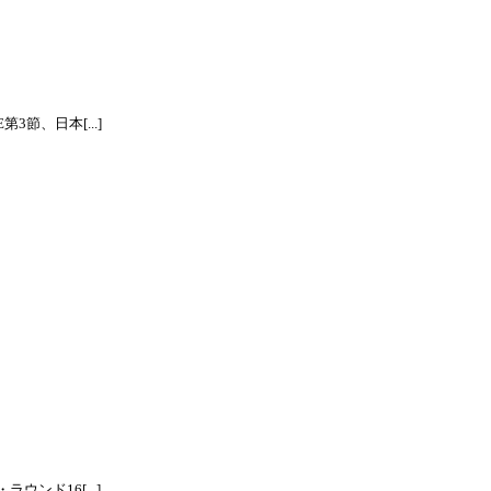
節、日本[...]
ンド16[...]