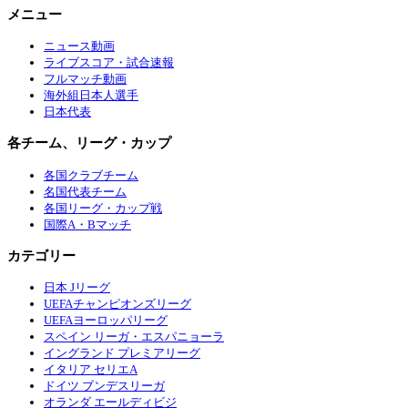
メニュー
ニュース動画
ライブスコア・試合速報
フルマッチ動画
海外組日本人選手
日本代表
各チーム、リーグ・カップ
各国クラブチーム
名国代表チーム
各国リーグ・カップ戦
国際A・Bマッチ
カテゴリー
日本 Jリーグ
UEFAチャンピオンズリーグ
UEFAヨーロッパリーグ
スペイン リーガ・エスパニョーラ
イングランド プレミアリーグ
イタリア セリエA
ドイツ ブンデスリーガ
オランダ エールディビジ