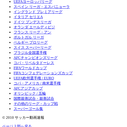
UEFAヨーロッパリーグ
スペイン リーガ・エスパニョーラ
イングランド プレミアリーグ
イタリア セリエA
ドイツ ブンデスリーガ
オランダ エールディビジ
フランス リーグ・アン
ポルトガル リーガ
ベルギー プロリーグ
スイス スーパーリーグ
ブラジル全国選手権
AFCチャンピオンズリーグ
コパ・リベルタドーレス
FIFAワールドカップ
FIFAコンフェデレーションズカップ
UEFA欧州選手権 / EURO
コパ・アメリカ / 南米選手権
AFCアジアカップ
オリンピック / 五輪
国際親善試合・親善試合
その他のリーグ・カップ戦
スーパーゴール集
© 2010 サッカー動画速報
ページ上部へ戻る