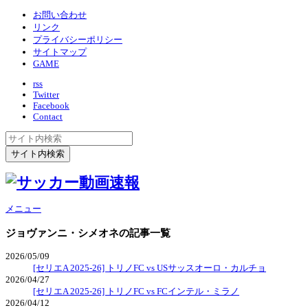
お問い合わせ
リンク
プライバシーポリシー
サイトマップ
GAME
rss
Twitter
Facebook
Contact
メニュー
ジョヴァンニ・シメオネ
の記事一覧
2026/05/09
[セリエA 2025-26] トリノFC vs USサッスオーロ・カルチョ
2026/04/27
[セリエA 2025-26] トリノFC vs FCインテル・ミラノ
2026/04/12