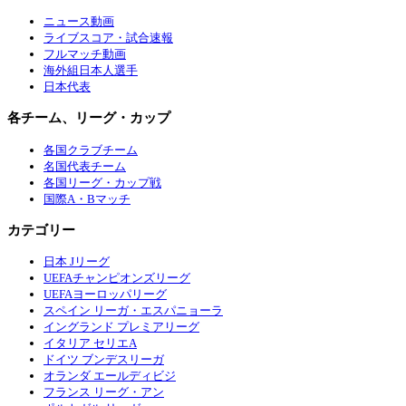
ニュース動画
ライブスコア・試合速報
フルマッチ動画
海外組日本人選手
日本代表
各チーム、リーグ・カップ
各国クラブチーム
名国代表チーム
各国リーグ・カップ戦
国際A・Bマッチ
カテゴリー
日本 Jリーグ
UEFAチャンピオンズリーグ
UEFAヨーロッパリーグ
スペイン リーガ・エスパニョーラ
イングランド プレミアリーグ
イタリア セリエA
ドイツ ブンデスリーガ
オランダ エールディビジ
フランス リーグ・アン