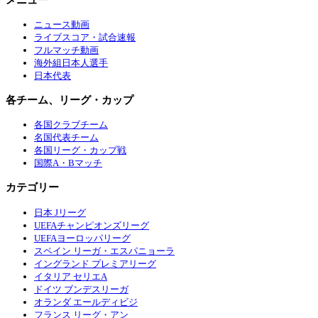
ニュース動画
ライブスコア・試合速報
フルマッチ動画
海外組日本人選手
日本代表
各チーム、リーグ・カップ
各国クラブチーム
名国代表チーム
各国リーグ・カップ戦
国際A・Bマッチ
カテゴリー
日本 Jリーグ
UEFAチャンピオンズリーグ
UEFAヨーロッパリーグ
スペイン リーガ・エスパニョーラ
イングランド プレミアリーグ
イタリア セリエA
ドイツ ブンデスリーガ
オランダ エールディビジ
フランス リーグ・アン