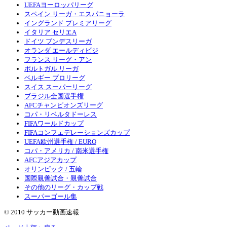
UEFAヨーロッパリーグ
スペイン リーガ・エスパニョーラ
イングランド プレミアリーグ
イタリア セリエA
ドイツ ブンデスリーガ
オランダ エールディビジ
フランス リーグ・アン
ポルトガル リーガ
ベルギー プロリーグ
スイス スーパーリーグ
ブラジル全国選手権
AFCチャンピオンズリーグ
コパ・リベルタドーレス
FIFAワールドカップ
FIFAコンフェデレーションズカップ
UEFA欧州選手権 / EURO
コパ・アメリカ / 南米選手権
AFCアジアカップ
オリンピック / 五輪
国際親善試合・親善試合
その他のリーグ・カップ戦
スーパーゴール集
© 2010 サッカー動画速報