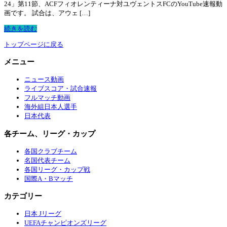
24」第11節、ACFフィオレンティーナ対ユヴェントスFCのYouTube速報動
画です。 試合は、アウェ […]
続きを読む
トップページに戻る
メニュー
ニュース動画
ライブスコア・試合速報
フルマッチ動画
海外組日本人選手
日本代表
各チーム、リーグ・カップ
各国クラブチーム
名国代表チーム
各国リーグ・カップ戦
国際A・Bマッチ
カテゴリー
日本 Jリーグ
UEFAチャンピオンズリーグ