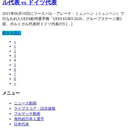
ル代表 vs ドイツ代表
2021年06月19日にフースバル・アレーナ・ミュンヘン（ミュンヘン）で
行なわれたUEFA欧州選手権「UEFA EURO 2020」グループステージ第2
節、ポルトガル代表対ドイツ代表のY […]
続きを読む
«
1
2
3
4
5
6
7
8
»
メニュー
ニュース動画
ライブスコア・試合速報
フルマッチ動画
海外組日本人選手
日本代表