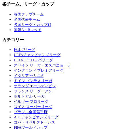
各チーム、リーグ・カップ
各国クラブチーム
名国代表チーム
各国リーグ・カップ戦
国際A・Bマッチ
カテゴリー
日本 Jリーグ
UEFAチャンピオンズリーグ
UEFAヨーロッパリーグ
スペイン リーガ・エスパニョーラ
イングランド プレミアリーグ
イタリア セリエA
ドイツ ブンデスリーガ
オランダ エールディビジ
フランス リーグ・アン
ポルトガル リーガ
ベルギー プロリーグ
スイス スーパーリーグ
ブラジル全国選手権
AFCチャンピオンズリーグ
コパ・リベルタドーレス
FIFAワールドカップ