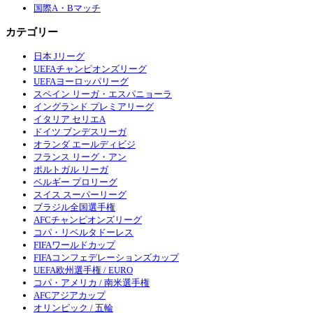
国際A・Bマッチ
カテゴリー
日本 Jリーグ
UEFAチャンピオンズリーグ
UEFAヨーロッパリーグ
スペイン リーガ・エスパニョーラ
イングランド プレミアリーグ
イタリア セリエA
ドイツ ブンデスリーガ
オランダ エールディビジ
フランス リーグ・アン
ポルトガル リーガ
ベルギー プロリーグ
スイス スーパーリーグ
ブラジル全国選手権
AFCチャンピオンズリーグ
コパ・リベルタドーレス
FIFAワールドカップ
FIFAコンフェデレーションズカップ
UEFA欧州選手権 / EURO
コパ・アメリカ / 南米選手権
AFCアジアカップ
オリンピック / 五輪