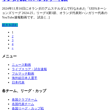
2024年11月16日にオランダのアムステルダムで行なわれた「UEFAネーシ
ョンズリーグ 2024-25」リーグA第5節、オランダ代表対ハンガリー代表の
YouTube速報動画です。 試合 […]
続きを読む
1
2
3
4
»
メニュー
ニュース動画
ライブスコア・試合速報
フルマッチ動画
海外組日本人選手
日本代表
各チーム、リーグ・カップ
各国クラブチーム
名国代表チーム
各国リーグ・カップ戦