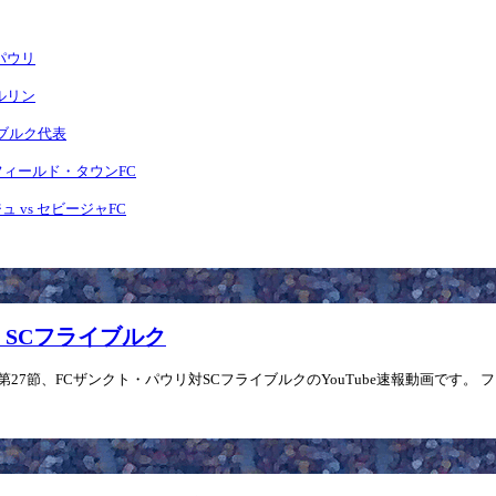
・パウリ
ベルリン
センブルク代表
ースフィールド・タウンFC
ュ vs セビージャFC
vs SCフライブルク
」第27節、FCザンクト・パウリ対SCフライブルクのYouTube速報動画です。 フ