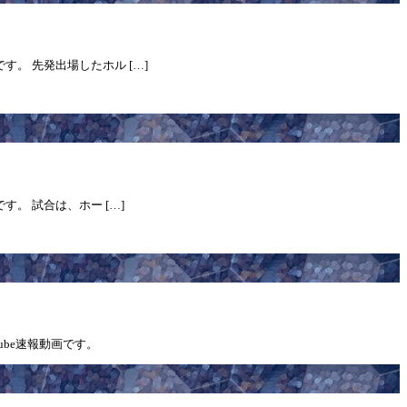
です。 先発出場したホル […]
す。 試合は、ホー […]
ube速報動画です。