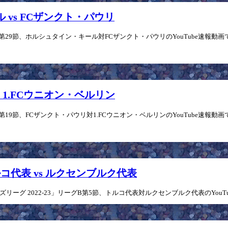
ル vs FCザンクト・パウリ
5」第29節、ホルシュタイン・キール対FCザンクト・パウリのYouTube速報動画
vs 1.FCウニオン・ベルリン
」第19節、FCザンクト・パウリ対1.FCウニオン・ベルリンのYouTube速報動画で
トルコ代表 vs ルクセンブルク代表
ズリーグ 2022-23」リーグB第5節、トルコ代表対ルクセンブルク代表のYouT