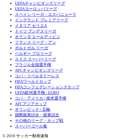
UEFAチャンピオンズリーグ
UEFAヨーロッパリーグ
スペイン リーガ・エスパニョーラ
イングランド プレミアリーグ
イタリア セリエA
ドイツ ブンデスリーガ
オランダ エールディビジ
フランス リーグ・アン
ポルトガル リーガ
ベルギー プロリーグ
スイス スーパーリーグ
ブラジル全国選手権
AFCチャンピオンズリーグ
コパ・リベルタドーレス
FIFAワールドカップ
FIFAコンフェデレーションズカップ
UEFA欧州選手権 / EURO
コパ・アメリカ / 南米選手権
AFCアジアカップ
オリンピック / 五輪
国際親善試合・親善試合
その他のリーグ・カップ戦
スーパーゴール集
© 2010 サッカー動画速報