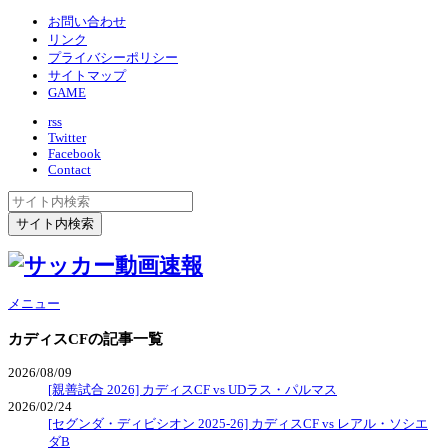
お問い合わせ
リンク
プライバシーポリシー
サイトマップ
GAME
rss
Twitter
Facebook
Contact
メニュー
カディスCF
の記事一覧
2026/08/09
[親善試合 2026] カディスCF vs UDラス・パルマス
2026/02/24
[セグンダ・ディビシオン 2025-26] カディスCF vs レアル・ソシエ
ダB