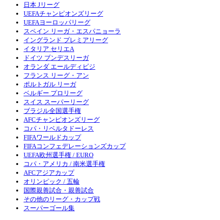
日本 Jリーグ
UEFAチャンピオンズリーグ
UEFAヨーロッパリーグ
スペイン リーガ・エスパニョーラ
イングランド プレミアリーグ
イタリア セリエA
ドイツ ブンデスリーガ
オランダ エールディビジ
フランス リーグ・アン
ポルトガル リーガ
ベルギー プロリーグ
スイス スーパーリーグ
ブラジル全国選手権
AFCチャンピオンズリーグ
コパ・リベルタドーレス
FIFAワールドカップ
FIFAコンフェデレーションズカップ
UEFA欧州選手権 / EURO
コパ・アメリカ / 南米選手権
AFCアジアカップ
オリンピック / 五輪
国際親善試合・親善試合
その他のリーグ・カップ戦
スーパーゴール集