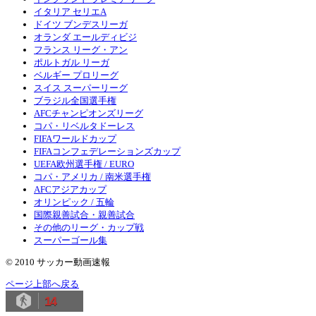
イタリア セリエA
ドイツ ブンデスリーガ
オランダ エールディビジ
フランス リーグ・アン
ポルトガル リーガ
ベルギー プロリーグ
スイス スーパーリーグ
ブラジル全国選手権
AFCチャンピオンズリーグ
コパ・リベルタドーレス
FIFAワールドカップ
FIFAコンフェデレーションズカップ
UEFA欧州選手権 / EURO
コパ・アメリカ / 南米選手権
AFCアジアカップ
オリンピック / 五輪
国際親善試合・親善試合
その他のリーグ・カップ戦
スーパーゴール集
© 2010 サッカー動画速報
ページ上部へ戻る
14