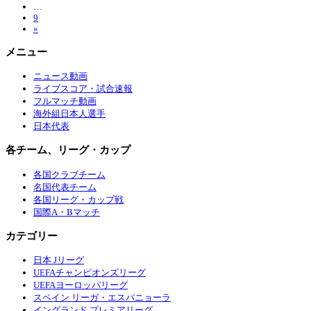
…
9
»
メニュー
ニュース動画
ライブスコア・試合速報
フルマッチ動画
海外組日本人選手
日本代表
各チーム、リーグ・カップ
各国クラブチーム
名国代表チーム
各国リーグ・カップ戦
国際A・Bマッチ
カテゴリー
日本 Jリーグ
UEFAチャンピオンズリーグ
UEFAヨーロッパリーグ
スペイン リーガ・エスパニョーラ
イングランド プレミアリーグ