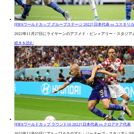
[FIFAワールドカップ グループステージ 2022] 日本代表 vs コスタリカ代
2022年11月27日にライヤーンのアフメド・ビン＝アリー・スタジアムで
続きを読む
[FIFAワールドカップ ラウンド16 2022] 日本代表 vs クロアチア代表
2022年12月05日にアル＝ワクラのアル・ジャヌーブ・スタジアムで行な