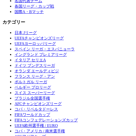
名国代表チーム
各国リーグ・カップ戦
国際A・Bマッチ
カテゴリー
日本 Jリーグ
UEFAチャンピオンズリーグ
UEFAヨーロッパリーグ
スペイン リーガ・エスパニョーラ
イングランド プレミアリーグ
イタリア セリエA
ドイツ ブンデスリーガ
オランダ エールディビジ
フランス リーグ・アン
ポルトガル リーガ
ベルギー プロリーグ
スイス スーパーリーグ
ブラジル全国選手権
AFCチャンピオンズリーグ
コパ・リベルタドーレス
FIFAワールドカップ
FIFAコンフェデレーションズカップ
UEFA欧州選手権 / EURO
コパ・アメリカ / 南米選手権