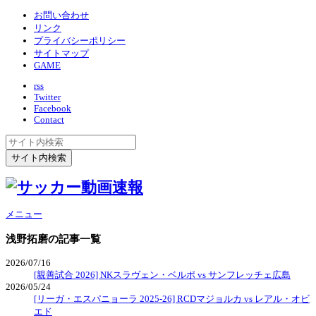
お問い合わせ
リンク
プライバシーポリシー
サイトマップ
GAME
rss
Twitter
Facebook
Contact
メニュー
浅野拓磨
の記事一覧
2026/07/16
[親善試合 2026] NKスラヴェン・ベルポ vs サンフレッチェ広島
2026/05/24
[リーガ・エスパニョーラ 2025-26] RCDマジョルカ vs レアル・オビ
エド