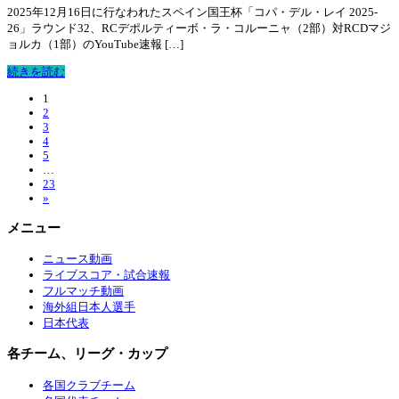
2025年12月16日に行なわれたスペイン国王杯「コパ・デル・レイ 2025-
26」ラウンド32、RCデポルティーボ・ラ・コルーニャ（2部）対RCDマジ
ョルカ（1部）のYouTube速報 […]
続きを読む
1
2
3
4
5
…
23
»
メニュー
ニュース動画
ライブスコア・試合速報
フルマッチ動画
海外組日本人選手
日本代表
各チーム、リーグ・カップ
各国クラブチーム