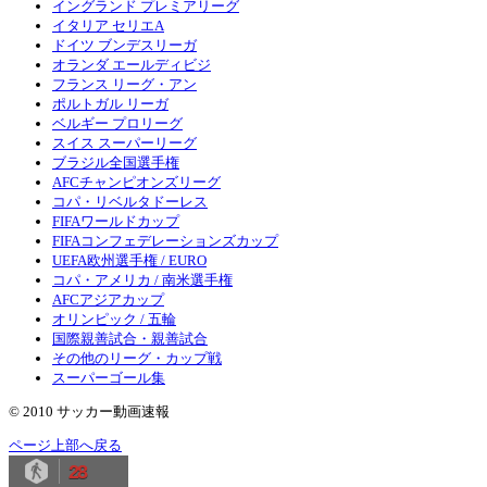
イングランド プレミアリーグ
イタリア セリエA
ドイツ ブンデスリーガ
オランダ エールディビジ
フランス リーグ・アン
ポルトガル リーガ
ベルギー プロリーグ
スイス スーパーリーグ
ブラジル全国選手権
AFCチャンピオンズリーグ
コパ・リベルタドーレス
FIFAワールドカップ
FIFAコンフェデレーションズカップ
UEFA欧州選手権 / EURO
コパ・アメリカ / 南米選手権
AFCアジアカップ
オリンピック / 五輪
国際親善試合・親善試合
その他のリーグ・カップ戦
スーパーゴール集
© 2010 サッカー動画速報
ページ上部へ戻る
28