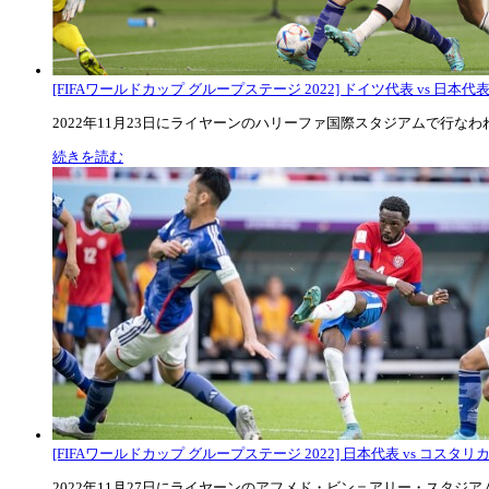
[FIFAワールドカップ グループステージ 2022] ドイツ代表 vs 日本代
2022年11月23日にライヤーンのハリーファ国際スタジアムで行なわれた
続きを読む
[FIFAワールドカップ グループステージ 2022] 日本代表 vs コスタリカ代
2022年11月27日にライヤーンのアフメド・ビン＝アリー・スタジアムで