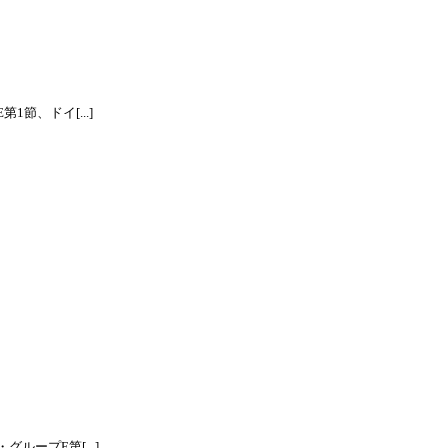
節、ドイ[...]
ープE第[...]