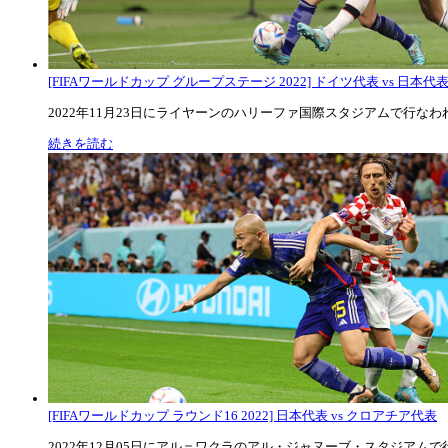
[FIFAワールドカップ グループステージ 2022] ドイツ代表 vs 日本代
2022年11月23日にライヤーンのハリーファ国際スタジアムで行なわれた
続きを読む
[FIFAワールドカップ ラウンド16 2022] 日本代表 vs クロアチア代表
2022年12月05日にアル＝ワクラのアル・ジャヌーブ・スタジアムで行な