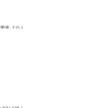
節、ドイ[...]
ンド16[...]