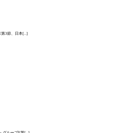
節、日本[...]
ープE第[...]