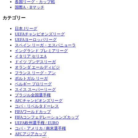
各国リーグ・カップ戦
国際A・Bマッチ
カテゴリー
日本 Jリーグ
UEFAチャンピオンズリーグ
UEFAヨーロッパリーグ
スペイン リーガ・エスパニョーラ
イングランド プレミアリーグ
イタリア セリエA
ドイツ ブンデスリーガ
オランダ エールディビジ
フランス リーグ・アン
ポルトガル リーガ
ベルギー プロリーグ
スイス スーパーリーグ
ブラジル全国選手権
AFCチャンピオンズリーグ
コパ・リベルタドーレス
FIFAワールドカップ
FIFAコンフェデレーションズカップ
UEFA欧州選手権 / EURO
コパ・アメリカ / 南米選手権
AFCアジアカップ