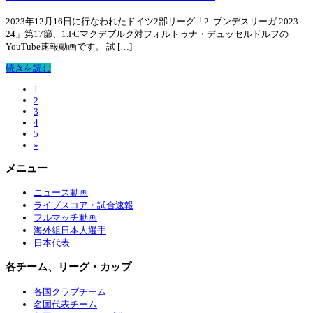
2023年12月16日に行なわれたドイツ2部リーグ「2. ブンデスリーガ 2023-
24」第17節、1.FCマクデブルク対フォルトゥナ・デュッセルドルフの
YouTube速報動画です。 試 […]
続きを読む
1
2
3
4
5
»
メニュー
ニュース動画
ライブスコア・試合速報
フルマッチ動画
海外組日本人選手
日本代表
各チーム、リーグ・カップ
各国クラブチーム
名国代表チーム