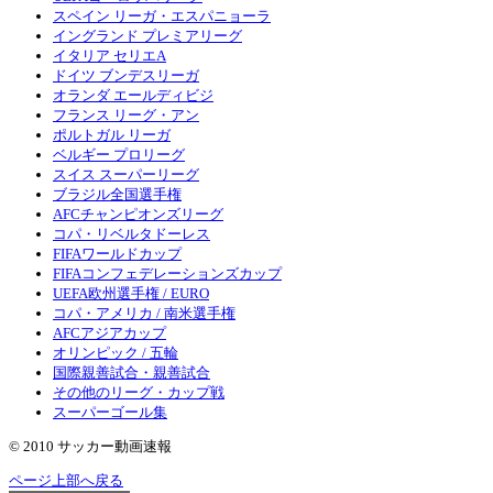
スペイン リーガ・エスパニョーラ
イングランド プレミアリーグ
イタリア セリエA
ドイツ ブンデスリーガ
オランダ エールディビジ
フランス リーグ・アン
ポルトガル リーガ
ベルギー プロリーグ
スイス スーパーリーグ
ブラジル全国選手権
AFCチャンピオンズリーグ
コパ・リベルタドーレス
FIFAワールドカップ
FIFAコンフェデレーションズカップ
UEFA欧州選手権 / EURO
コパ・アメリカ / 南米選手権
AFCアジアカップ
オリンピック / 五輪
国際親善試合・親善試合
その他のリーグ・カップ戦
スーパーゴール集
© 2010 サッカー動画速報
ページ上部へ戻る