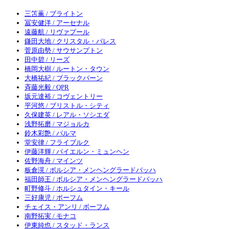
三笘薫 / ブライトン
冨安健洋 / アーセナル
遠藤航 / リヴァプール
鎌田大地 / クリスタル・パレス
菅原由勢 / サウサンプトン
田中碧 / リーズ
橋岡大樹 / ルートン・タウン
大橋祐紀 / ブラックバーン
斉藤光毅 / QPR
坂元達裕 / コヴェントリー
平河悠 / ブリストル・シティ
久保建英 / レアル・ソシエダ
浅野拓磨 / マジョルカ
鈴木彩艶 / パルマ
堂安律 / フライブルク
伊藤洋輝 / バイエルン・ミュンヘン
佐野海舟 / マインツ
板倉滉 / ボルシア・メンヘングラードバッハ
福田師王 / ボルシア・メンヘングラードバッハ
町野修斗 / ホルシュタイン・キール
三好康児 / ボーフム
チェイス・アンリ / ボーフム
南野拓実 / モナコ
伊東純也 / スタッド・ランス