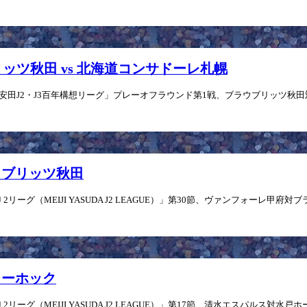
ブリッツ秋田 vs 北海道コンサドーレ札幌
明治安田J2・J3百年構想リーグ」プレーオフラウンド第1戦、ブラウブリッツ秋田対
ブラウブリッツ秋田
リーグ（MEIJI YASUDA J2 LEAGUE）」第30節、ヴァンフォーレ甲府対ブ
ーリーホック
リーグ（MEIJI YASUDA J2 LEAGUE）」第17節、清水エスパルス対水戸ホ