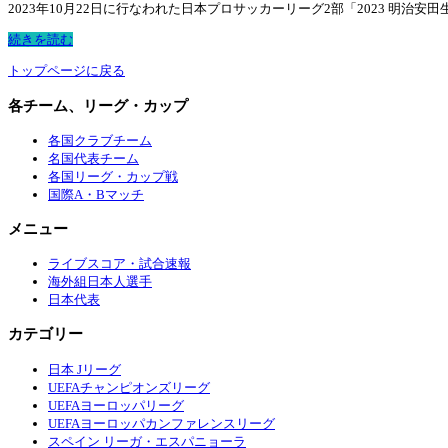
2023年10月22日に行なわれた日本プロサッカーリーグ2部「2023 明治安田生命
続きを読む
トップページに戻る
各チーム、リーグ・カップ
各国クラブチーム
名国代表チーム
各国リーグ・カップ戦
国際A・Bマッチ
メニュー
ライブスコア・試合速報
海外組日本人選手
日本代表
カテゴリー
日本 Jリーグ
UEFAチャンピオンズリーグ
UEFAヨーロッパリーグ
UEFAヨーロッパカンファレンスリーグ
スペイン リーガ・エスパニョーラ