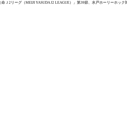
Ｊ2リーグ（MEIJI YASUDA J2 LEAGUE）」第39節、水戸ホーリーホック