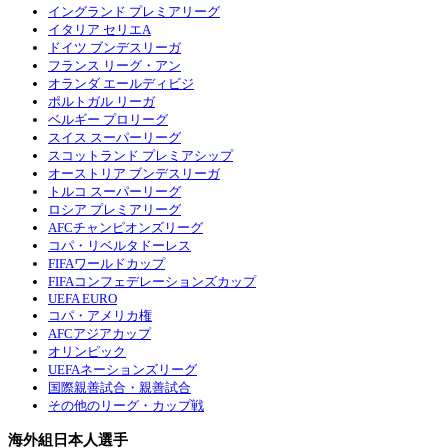
イングランド プレミアリーグ
イタリア セリエA
ドイツ ブンデスリーガ
フランス リーグ・アン
オランダ エールディビジ
ポルトガル リーガ
ベルギー プロリーグ
スイス スーパーリーグ
スコットランド プレミアシップ
オーストリア ブンデスリーガ
トルコ スーパーリーグ
ロシア プレミアリーグ
AFCチャンピオンズリーグ
コパ・リベルタドーレス
FIFAワールドカップ
FIFAコンフェデレーションズカップ
UEFA EURO
コパ・アメリカ権
AFCアジアカップ
オリンピック
UEFAネーションズリーグ
国際親善試合・親善試合
その他のリーグ・カップ戦
海外組日本人選手