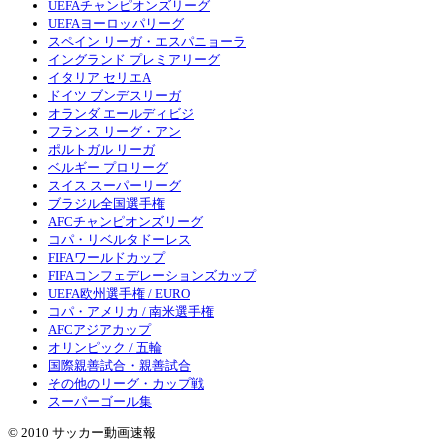
UEFAチャンピオンズリーグ
UEFAヨーロッパリーグ
スペイン リーガ・エスパニョーラ
イングランド プレミアリーグ
イタリア セリエA
ドイツ ブンデスリーガ
オランダ エールディビジ
フランス リーグ・アン
ポルトガル リーガ
ベルギー プロリーグ
スイス スーパーリーグ
ブラジル全国選手権
AFCチャンピオンズリーグ
コパ・リベルタドーレス
FIFAワールドカップ
FIFAコンフェデレーションズカップ
UEFA欧州選手権 / EURO
コパ・アメリカ / 南米選手権
AFCアジアカップ
オリンピック / 五輪
国際親善試合・親善試合
その他のリーグ・カップ戦
スーパーゴール集
© 2010 サッカー動画速報