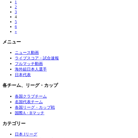
1
2
3
4
5
6
»
メニュー
ニュース動画
ライブスコア・試合速報
フルマッチ動画
海外組日本人選手
日本代表
各チーム、リーグ・カップ
各国クラブチーム
名国代表チーム
各国リーグ・カップ戦
国際A・Bマッチ
カテゴリー
日本 Jリーグ