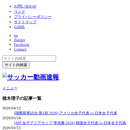
お問い合わせ
リンク
プライバシーポリシー
サイトマップ
GAME
rss
Twitter
Facebook
Contact
メニュー
植木理子
の記事一覧
2026/04/12
[国際親善試合 第1節 2026] アメリカ女子代表 vs 日本女子代表
2026/03/18
[AFC女子アジアカップ 準決勝 2026] 韓国女子代表 vs 日本女子代表
2026/03/15