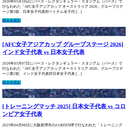
2026年03月10日にパース・レクタンギュラー・スタジアム（パース）で
行なわれた「AFC女子アジアカップ オーストラリア 2026」グループステ
ージ第3節、日本女子代表対ベトナム女子代 […]
続きを読む
[AFC女子アジアカップ グループステージ 2026]
インド女子代表 vs 日本女子代表
2026年03月07日にパース・レクタンギュラー・スタジアム（パース）で
行なわれた「AFC女子アジアカップ オーストラリア 2026」グループステ
ージ第2節、インド女子代表対日本女子代表 […]
続きを読む
[トレーニングマッチ 2025] 日本女子代表 vs コロ
ンビア女子代表
2025年04月08日に大阪府堺市のJ-GREEN堺で行なわれた「トレーニング