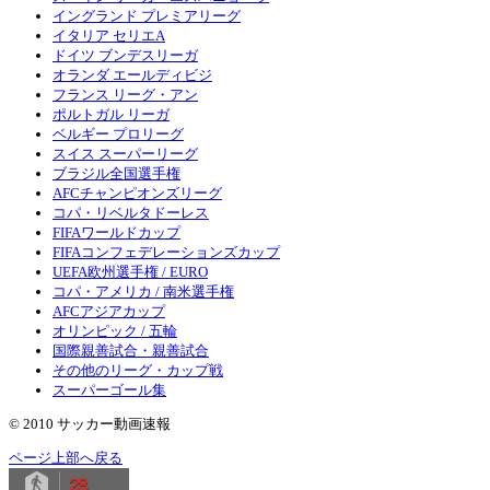
イングランド プレミアリーグ
イタリア セリエA
ドイツ ブンデスリーガ
オランダ エールディビジ
フランス リーグ・アン
ポルトガル リーガ
ベルギー プロリーグ
スイス スーパーリーグ
ブラジル全国選手権
AFCチャンピオンズリーグ
コパ・リベルタドーレス
FIFAワールドカップ
FIFAコンフェデレーションズカップ
UEFA欧州選手権 / EURO
コパ・アメリカ / 南米選手権
AFCアジアカップ
オリンピック / 五輪
国際親善試合・親善試合
その他のリーグ・カップ戦
スーパーゴール集
© 2010 サッカー動画速報
ページ上部へ戻る
28