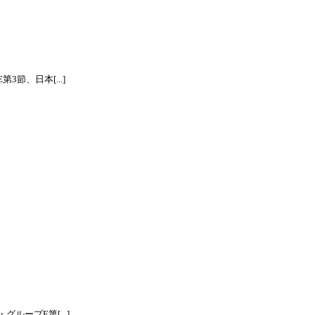
節、日本[...]
ープE第[...]