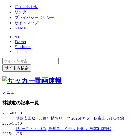
お問い合わせ
リンク
プライバシーポリシー
サイトマップ
GAME
rss
Twitter
Facebook
Contact
メニュー
林誠道
の記事一覧
2026/03/30
[明治安田J2・J3百年構想リーグ 2026] カターレ富山 vs FC今治
2025/11/10
[Jリーグ・J3 2025] 高知ユナイテッドSC vs 松本山雅FC
2025/11/06