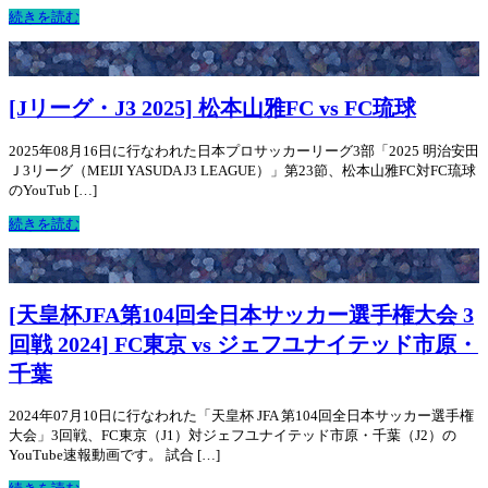
続きを読む
[Jリーグ・J3 2025] 松本山雅FC vs FC琉球
2025年08月16日に行なわれた日本プロサッカーリーグ3部「2025 明治安田
Ｊ3リーグ（MEIJI YASUDA J3 LEAGUE）」第23節、松本山雅FC対FC琉球
のYouTub […]
続きを読む
[天皇杯JFA第104回全日本サッカー選手権大会 3
回戦 2024] FC東京 vs ジェフユナイテッド市原・
千葉
2024年07月10日に行なわれた「天皇杯 JFA 第104回全日本サッカー選手権
大会」3回戦、FC東京（J1）対ジェフユナイテッド市原・千葉（J2）の
YouTube速報動画です。 試合 […]