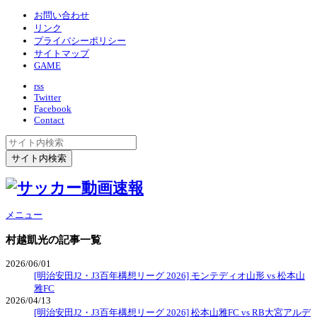
お問い合わせ
リンク
プライバシーポリシー
サイトマップ
GAME
rss
Twitter
Facebook
Contact
メニュー
村越凱光
の記事一覧
2026/06/01
[明治安田J2・J3百年構想リーグ 2026] モンテディオ山形 vs 松本山
雅FC
2026/04/13
[明治安田J2・J3百年構想リーグ 2026] 松本山雅FC vs RB大宮アルデ