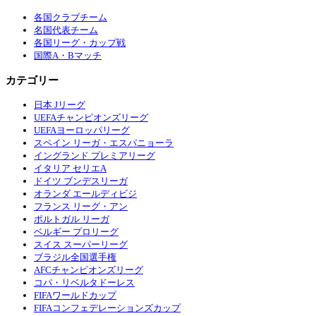
各国クラブチーム
名国代表チーム
各国リーグ・カップ戦
国際A・Bマッチ
カテゴリー
日本 Jリーグ
UEFAチャンピオンズリーグ
UEFAヨーロッパリーグ
スペイン リーガ・エスパニョーラ
イングランド プレミアリーグ
イタリア セリエA
ドイツ ブンデスリーガ
オランダ エールディビジ
フランス リーグ・アン
ポルトガル リーガ
ベルギー プロリーグ
スイス スーパーリーグ
ブラジル全国選手権
AFCチャンピオンズリーグ
コパ・リベルタドーレス
FIFAワールドカップ
FIFAコンフェデレーションズカップ