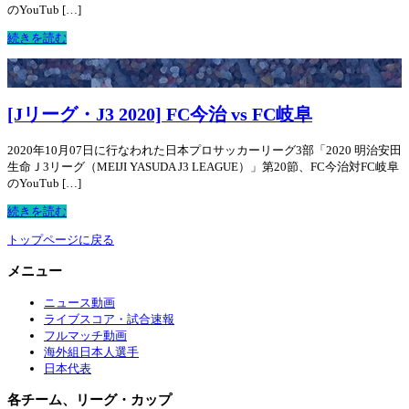
のYouTub […]
続きを読む
[Jリーグ・J3 2020] FC今治 vs FC岐阜
2020年10月07日に行なわれた日本プロサッカーリーグ3部「2020 明治安田
生命Ｊ3リーグ（MEIJI YASUDA J3 LEAGUE）」第20節、FC今治対FC岐阜
のYouTub […]
続きを読む
トップページに戻る
メニュー
ニュース動画
ライブスコア・試合速報
フルマッチ動画
海外組日本人選手
日本代表
各チーム、リーグ・カップ