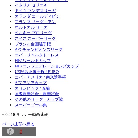
イタリア セリエA
ドイツ ブンデスリーガ
オランダ エールディビジ
フランス リーグ・アン
ポルトガル リーガ
ベルギー プロリーグ
スイス スーパーリーグ
ブラジル全国選手権
AFCチャンピオンズリーグ
コパ・リベルタドーレス
FIFAワールドカップ
FIFAコンフェデレーションズカップ
UEFA欧州選手権 / EURO
コパ・アメリカ / 南米選手権
AFCアジアカップ
オリンピック / 五輪
国際親善試合・親善試合
その他のリーグ・カップ戦
スーパーゴール集
© 2010 サッカー動画速報
ページ上部へ戻る
2