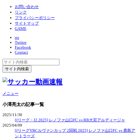
お問い合わせ
リンク
プライバシーポリシー
サイトマップ
GAME
rss
Twitter
Facebook
Contact
メニュー
小澤亮太
の記事一覧
2025/11/30
[Jリーグ・J2 2025] レノファ山口FC vs RB大宮アルディージャ
2025/04/09
[JリーグYBCルヴァンカップ 2回戦 2025] レノファ山口FC vs 鹿島ア
ントラーズ