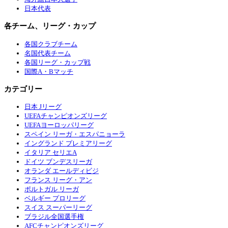
日本代表
各チーム、リーグ・カップ
各国クラブチーム
名国代表チーム
各国リーグ・カップ戦
国際A・Bマッチ
カテゴリー
日本 Jリーグ
UEFAチャンピオンズリーグ
UEFAヨーロッパリーグ
スペイン リーガ・エスパニョーラ
イングランド プレミアリーグ
イタリア セリエA
ドイツ ブンデスリーガ
オランダ エールディビジ
フランス リーグ・アン
ポルトガル リーガ
ベルギー プロリーグ
スイス スーパーリーグ
ブラジル全国選手権
AFCチャンピオンズリーグ