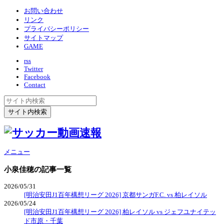
お問い合わせ
リンク
プライバシーポリシー
サイトマップ
GAME
rss
Twitter
Facebook
Contact
メニュー
小泉佳穂
の記事一覧
2026/05/31
[明治安田J1百年構想リーグ 2026] 京都サンガF.C. vs 柏レイソル
2026/05/24
[明治安田J1百年構想リーグ 2026] 柏レイソル vs ジェフユナイテッ
ド市原・千葉