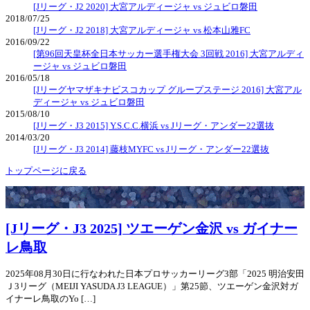
[Jリーグ・J2 2020] 大宮アルディージャ vs ジュビロ磐田
2018/07/25
[Jリーグ・J2 2018] 大宮アルディージャ vs 松本山雅FC
2016/09/22
[第96回天皇杯全日本サッカー選手権大会 3回戦 2016] 大宮アルディ
ージャ vs ジュビロ磐田
2016/05/18
[Jリーグヤマザキナビスコカップ グループステージ 2016] 大宮アル
ディージャ vs ジュビロ磐田
2015/08/10
[Jリーグ・J3 2015] Y.S.C.C.横浜 vs Jリーグ・アンダー22選抜
2014/03/20
[Jリーグ・J3 2014] 藤枝MYFC vs Jリーグ・アンダー22選抜
トップページに戻る
[Jリーグ・J3 2025] ツエーゲン金沢 vs ガイナー
レ鳥取
2025年08月30日に行なわれた日本プロサッカーリーグ3部「2025 明治安田
Ｊ3リーグ（MEIJI YASUDA J3 LEAGUE）」第25節、ツエーゲン金沢対ガ
イナーレ鳥取のYo […]