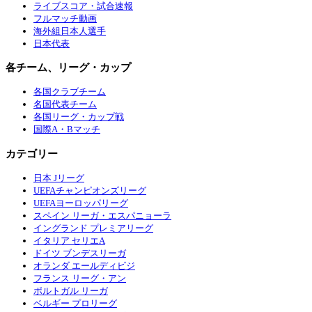
ライブスコア・試合速報
フルマッチ動画
海外組日本人選手
日本代表
各チーム、リーグ・カップ
各国クラブチーム
名国代表チーム
各国リーグ・カップ戦
国際A・Bマッチ
カテゴリー
日本 Jリーグ
UEFAチャンピオンズリーグ
UEFAヨーロッパリーグ
スペイン リーガ・エスパニョーラ
イングランド プレミアリーグ
イタリア セリエA
ドイツ ブンデスリーガ
オランダ エールディビジ
フランス リーグ・アン
ポルトガル リーガ
ベルギー プロリーグ