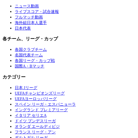
ニュース動画
ライブスコア・試合速報
フルマッチ動画
海外組日本人選手
日本代表
各チーム、リーグ・カップ
各国クラブチーム
名国代表チーム
各国リーグ・カップ戦
国際A・Bマッチ
カテゴリー
日本 Jリーグ
UEFAチャンピオンズリーグ
UEFAヨーロッパリーグ
スペイン リーガ・エスパニョーラ
イングランド プレミアリーグ
イタリア セリエA
ドイツ ブンデスリーガ
オランダ エールディビジ
フランス リーグ・アン
ポルトガル リーガ