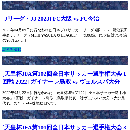
[Jリーグ・J3 2023] FC大阪 vs FC今治
2023年04月09日に行なわれた日本プロサッカーリーグ3部「2023 明治安田
生命Ｊ3リーグ（MEIJI YASUDA J3 LEAGUE）」第06節、FC大阪対FC今治
のYouTub […]
続きを読む
[天皇杯JFA第102回全日本サッカー選手権大会 1
回戦 2022] ガイナーレ鳥取 vs ヴェルスパ大分
2022年05月22日に行なわれた「天皇杯 JFA 第102回全日本サッカー選手権
大会」1回戦、ガイナーレ鳥取（鳥取県代表）対ヴェルスパ大分（大分県
代表）のYouTube速報動画です。
[天皇杯JFA第101回全日本サッカー選手権大会 3