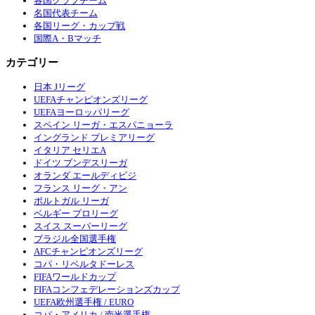
各国クラブチーム
名国代表チーム
各国リーグ・カップ戦
国際A・Bマッチ
カテゴリー
日本 Jリーグ
UEFAチャンピオンズリーグ
UEFAヨーロッパリーグ
スペイン リーガ・エスパニョーラ
イングランド プレミアリーグ
イタリア セリエA
ドイツ ブンデスリーガ
オランダ エールディビジ
フランス リーグ・アン
ポルトガル リーガ
ベルギー プロリーグ
スイス スーパーリーグ
ブラジル全国選手権
AFCチャンピオンズリーグ
コパ・リベルタドーレス
FIFAワールドカップ
FIFAコンフェデレーションズカップ
UEFA欧州選手権 / EURO
コパ・アメリカ / 南米選手権