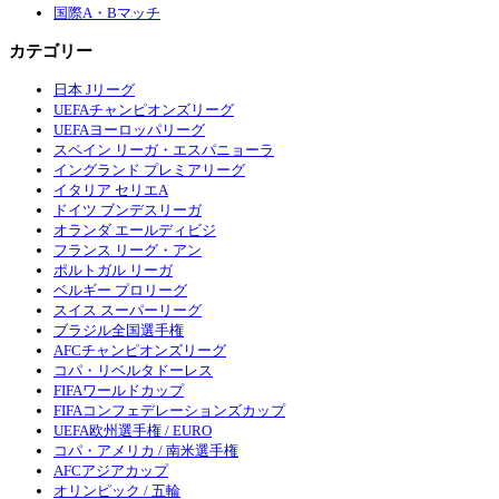
国際A・Bマッチ
カテゴリー
日本 Jリーグ
UEFAチャンピオンズリーグ
UEFAヨーロッパリーグ
スペイン リーガ・エスパニョーラ
イングランド プレミアリーグ
イタリア セリエA
ドイツ ブンデスリーガ
オランダ エールディビジ
フランス リーグ・アン
ポルトガル リーガ
ベルギー プロリーグ
スイス スーパーリーグ
ブラジル全国選手権
AFCチャンピオンズリーグ
コパ・リベルタドーレス
FIFAワールドカップ
FIFAコンフェデレーションズカップ
UEFA欧州選手権 / EURO
コパ・アメリカ / 南米選手権
AFCアジアカップ
オリンピック / 五輪