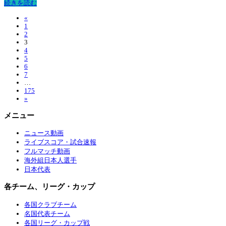
続きを読む
«
1
2
3
4
5
6
7
…
175
»
メニュー
ニュース動画
ライブスコア・試合速報
フルマッチ動画
海外組日本人選手
日本代表
各チーム、リーグ・カップ
各国クラブチーム
名国代表チーム
各国リーグ・カップ戦