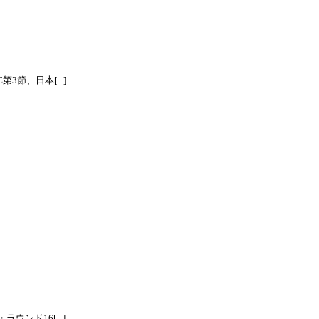
節、日本[...]
ンド16[...]