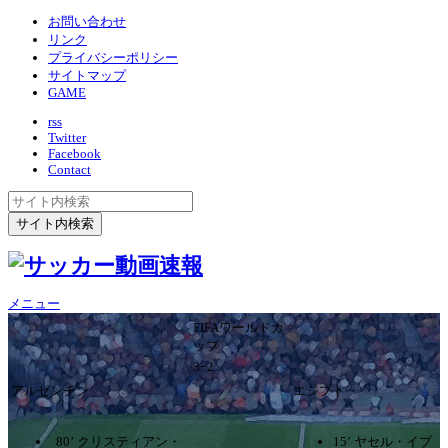
お問い合わせ
リンク
プライバシーポリシー
サイトマップ
GAME
rss
Twitter
Facebook
Contact
メニュー
FIFAワールドカ
ップ
3ｰ2
アルゼンチン
エジプト
80’ クリスティアン・
15’ ヤセル・イブ