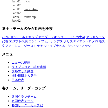
Part.01
ok.ru
Part.02
Part.01
embed4me
Part.02
Part.01
miixdrop
Part.02
選手・チーム名から動画を検索
2026 FIFAワールドカップ カナダ・メキシコ・アメリカ大会
アルゼンチン
代表
エジプト代表
エンソ・フェルナンデス
クリスティアン・ロメロ
モス
タファ・ジコ（ジーコ）
ヤセル・イブラヒム
リオネル・メッシ
メニュー
ニュース動画
ライブスコア・試合速報
フルマッチ動画
海外組日本人選手
日本代表
各チーム、リーグ・カップ
各国クラブチーム
名国代表チーム
各国リーグ・カップ戦