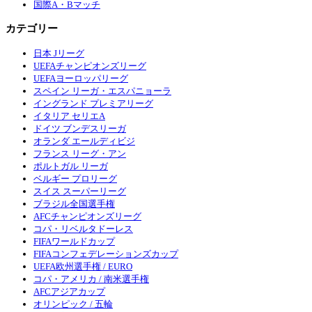
国際A・Bマッチ
カテゴリー
日本 Jリーグ
UEFAチャンピオンズリーグ
UEFAヨーロッパリーグ
スペイン リーガ・エスパニョーラ
イングランド プレミアリーグ
イタリア セリエA
ドイツ ブンデスリーガ
オランダ エールディビジ
フランス リーグ・アン
ポルトガル リーガ
ベルギー プロリーグ
スイス スーパーリーグ
ブラジル全国選手権
AFCチャンピオンズリーグ
コパ・リベルタドーレス
FIFAワールドカップ
FIFAコンフェデレーションズカップ
UEFA欧州選手権 / EURO
コパ・アメリカ / 南米選手権
AFCアジアカップ
オリンピック / 五輪