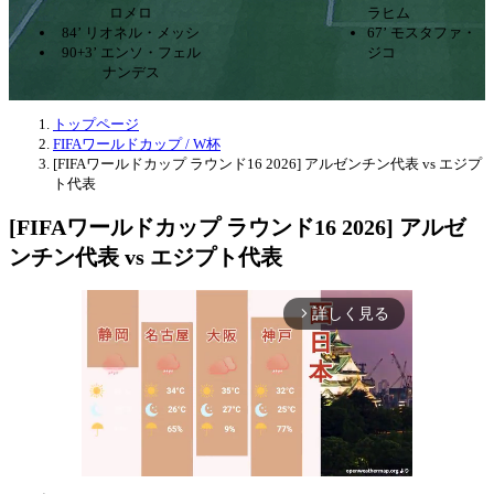
ロメロ
ラヒム
84’ リオネル・メッシ
67’ モスタファ・
90+3’ エンソ・フェル
ジコ
ナンデス
トップページ
FIFAワールドカップ / W杯
[FIFAワールドカップ ラウンド16 2026] アルゼンチン代表 vs エジプ
ト代表
[FIFAワールドカップ ラウンド16 2026] アルゼ
ンチン代表 vs エジプト代表
詳しく見る
arrow_forward_ios