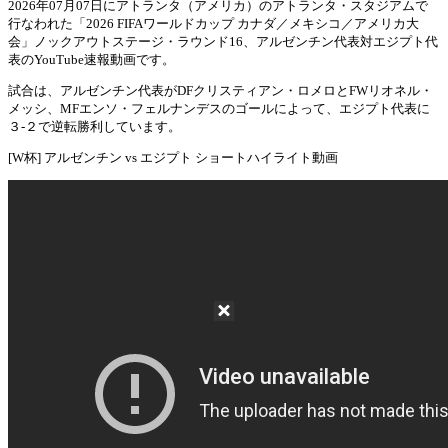
2026年07月07日にアトランタ（アメリカ）のアトランタ・スタジアムで
行なわれた「2026 FIFAワールドカップ カナダ／メキシコ／アメリカ大
Mute
会」ノックアウトステージ・ラウンド16、アルゼンチン代表対エジプト代
表のYouTube速報動画です。
試合は、アルゼンチン代表がDFクリスティアン・ロメロとFWリオネル・
メッシ、MFエンソ・フェルナンデスのゴールによって、エジプト代表に
３-２で逆転勝利しています。
[W杯] アルゼンチン vs エジプト ショートハイライト動画