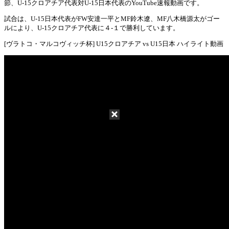
Mute
節、U-15クロアチア代表対U-15日本代表のYouTube速報動画です。
試合は、U-15日本代表がFW安達一平とMF鈴木遼、MF八木橋源太がゴー
ルにより、U-15クロアチア代表に４-１で勝利しています。
[ヴラトコ・マルコヴィッチ杯] U15クロアチア vs U15日本 ハイライト動画