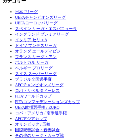
カテゴリー
日本 Jリーグ
UEFAチャンピオンズリーグ
UEFAヨーロッパリーグ
スペイン リーガ・エスパニョーラ
イングランド プレミアリーグ
イタリア セリエA
ドイツ ブンデスリーガ
オランダ エールディビジ
フランス リーグ・アン
ポルトガル リーガ
ベルギー プロリーグ
スイス スーパーリーグ
ブラジル全国選手権
AFCチャンピオンズリーグ
コパ・リベルタドーレス
FIFAワールドカップ
FIFAコンフェデレーションズカップ
UEFA欧州選手権 / EURO
コパ・アメリカ / 南米選手権
AFCアジアカップ
オリンピック / 五輪
国際親善試合・親善試合
その他のリーグ・カップ戦