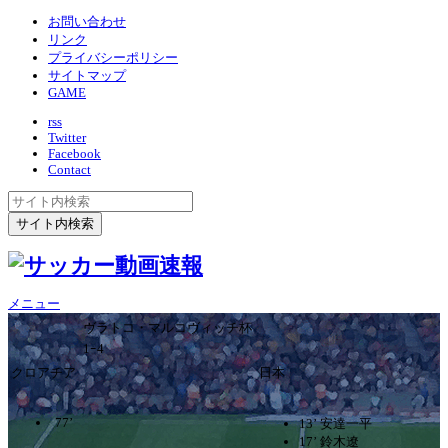
お問い合わせ
リンク
プライバシーポリシー
サイトマップ
GAME
rss
Twitter
Facebook
Contact
メニュー
ヴラトコ・マルコヴィッチ杯
1ｰ4
クロアチア
日本
77’
13’ 安達一平
17’ 鈴木遼