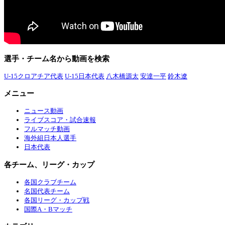
選手・チーム名から動画を検索
U-15クロアチア代表
U-15日本代表
八木橋源太
安達一平
鈴木遼
メニュー
ニュース動画
ライブスコア・試合速報
フルマッチ動画
海外組日本人選手
日本代表
各チーム、リーグ・カップ
各国クラブチーム
名国代表チーム
各国リーグ・カップ戦
国際A・Bマッチ