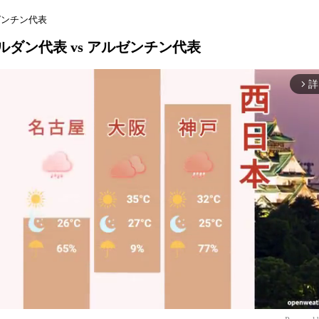
ルゼンチン代表
ヨルダン代表 vs アルゼンチン代表
詳
arrow_forward_ios